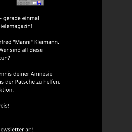
- gerade einmal
pielemagazin!
nfred "Manni" Kleimann.
er sind all diese
tun?
imnis deiner Amnesie
 der Patsche zu helfen.
ktion.
eis!
ewsletter an!